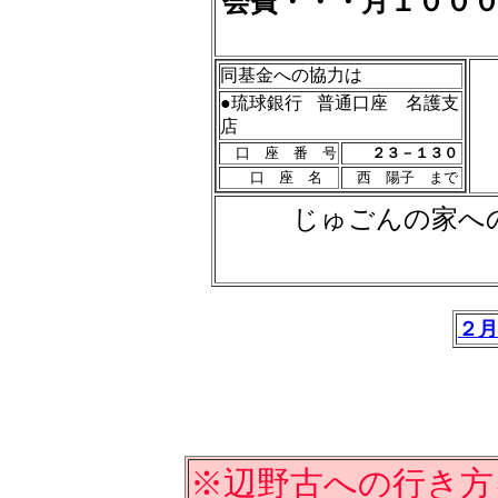
会費・・・月１０００
同基金への協力は
●琉球銀行
普通口座 名護支
店
口 座 番 号
２３－１３０
口 座 名
西 陽子 まで
じゅごんの家へ
２月
※辺野古への行き方