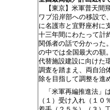
【東京】米軍普天間飛
ワブ沿岸部への移設で
に名護市と宜野座村に
十三年間にわたって計
関係者の話で分かった
の中では全国最大の額
代替施設建設に向けた
調査を踏まえ、両自治
除を目指して調整を進
「米軍再編推進法」は
（１）受け入れ（１０
着手（２５％）（３）