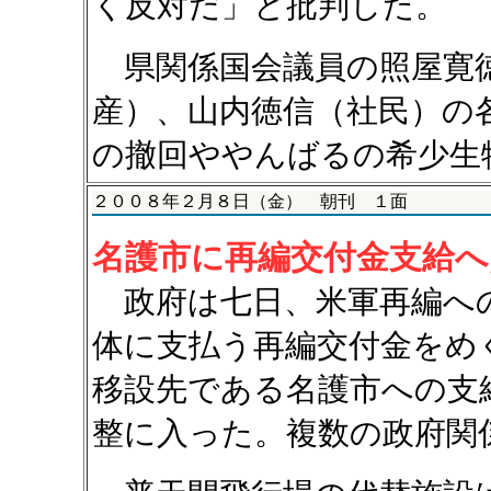
く反対だ」と批判した。
県関係国会議員の照屋寛徳
産）、山内徳信（社民）の
の撤回ややんばるの希少生
２００８年２月８日（金） 朝刊 １面
名護市に再編交付金支給
政府は七日、米軍再編へ
体に支払う再編交付金をめ
移設先である名護市への支
整に入った。複数の政府関