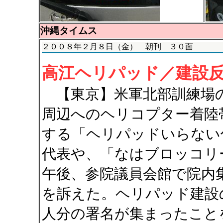
沖縄タイムス
２００８年２月８日（金） 朝刊 ３０面
高江ヘリパッド／建設
【東京】米軍北部訓練場の
周辺へのヘリコプター着陸
する「ヘリパッドいらない
代表や、「なはブロッコリ
午後、参院議員会館で院内
を訴えた。ヘリパッド建設
人分の署名が集まったこと