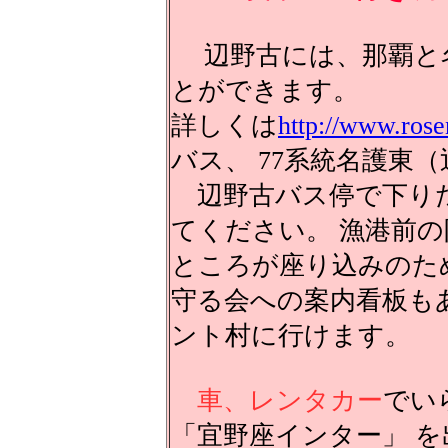
辺野古には、那覇と名
とができます。
詳しくは
http://www.ros
バス、 77系統名護東
辺野古バス停で下りた
てください。 漁港前
ところが座り込みのた
守る会への案内看板も
ント村に行けます。
車、レンタカー
でい
「宜野座インター」 を