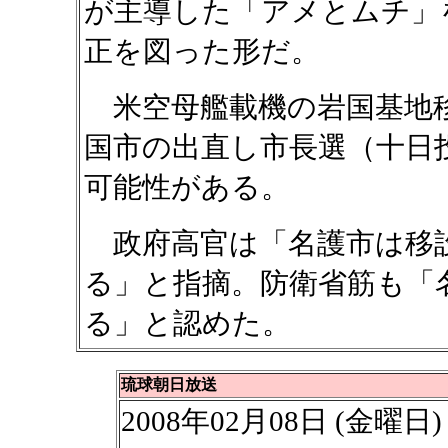
が主導した「アメとムチ」
正を図った形だ。
米空母艦載機の岩国基地
国市の出直し市長選（十日
可能性がある。
政府高官は「名護市は移
る」と指摘。防衛省筋も「
る」と認めた。
琉球朝日放送
2008年02月08日 (金曜日)