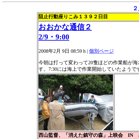
２
阻止行動座りこみ１３９２日目
おおかな通信２
2/9・9:00
2008年2月 9日 08:59 h
|
個別ページ
今朝は打って変わって20隻ほどの作業船が
す。7:30には海上で作業開始していたよう
西山監督、「消えた鎮守の森」上映会 IN 